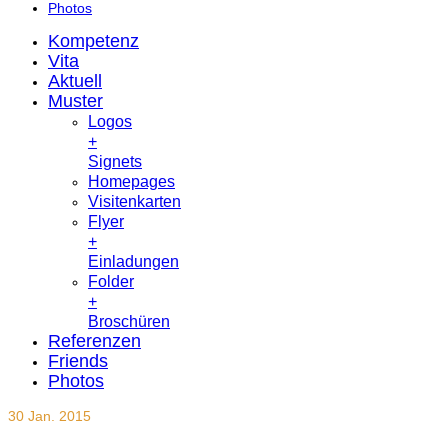
Photos
Kompetenz
Vita
Aktuell
Muster
Logos
+
Signets
Homepages
Visitenkarten
Flyer
+
Einladungen
Folder
+
Broschüren
Referenzen
Friends
Photos
30
Jan. 2015