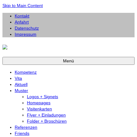
Skip to Main Content
Kontakt
Anfahrt
Datenschutz
Impressum
Menü
Kompetenz
Vita
Aktuell
Muster
Logos + Signets
Homepages
Visitenkarten
Flyer + Einladungen
Folder + Broschüren
Referenzen
Friends